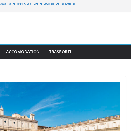
osa fare nel quartiere durante la bella
 idee e consigli utili su cosa fare e
iorno
a tradizione irrinunciabile e le
tiere
 tradizione irrinunciabile
: come arrivare al quartiere collinare di
ACCOMODATION
TRASPORTI