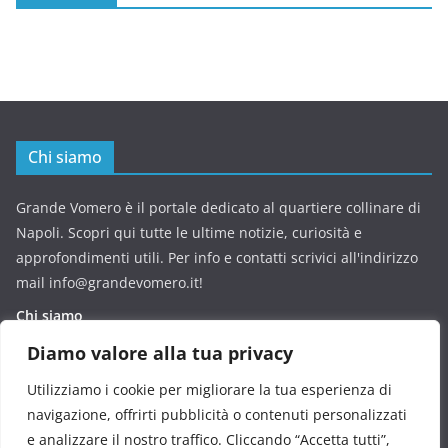
Chi siamo
Grande Vomero è il portale dedicato al quartiere collinare di
Napoli. Scopri qui tutte le ultime notizie, curiosità e
approfondimenti utili. Per info e contatti scrivici all'indirizzo
mail info@grandevomero.it!
Chi siamo
Diamo valore alla tua privacy
Privacy Policy
Utilizziamo i cookie per migliorare la tua esperienza di
Cookie Policy
navigazione, offrirti pubblicità o contenuti personalizzati
e analizzare il nostro traffico. Cliccando “Accetta tutti”,